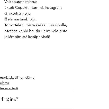
Voit seurata reissua 
tiktok @sporttimummi, instagram 
@hikerhanne ja 
@elamastaniblogi. 
Toivottelen iloista kesää juuri sinulle, 
otetaan kaikki hauskuus irti valoisista 
ja lämpimistä kesäpäivistä! 
merkityksellinen elämä
elämä
terve elämä