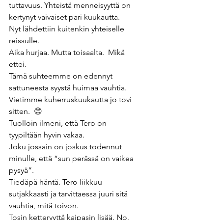
tuttavuus. Yhteistä menneisyyttä on 
kertynyt vaivaiset pari kuukautta.
Nyt lähdettiin kuitenkin yhteiselle 
reissulle. 
Aika hurjaa. Mutta toisaalta.  Mikä 
ettei. 
Tämä suhteemme on edennyt 
sattuneesta syystä huimaa vauhtia. 
Vietimme kuherruskuukautta jo tovi 
sitten.  😊 
Tuolloin ilmeni, että Tero on 
tyypiltään hyvin vakaa.  
Joku jossain on joskus todennut 
minulle, että ”sun perässä on vaikea 
pysyä”. 
Tiedäpä häntä. Tero liikkuu 
sutjakkaasti ja tarvittaessa juuri sitä 
vauhtia, mitä toivon. 
Tosin ketteryyttä kaipasin lisää. No, 