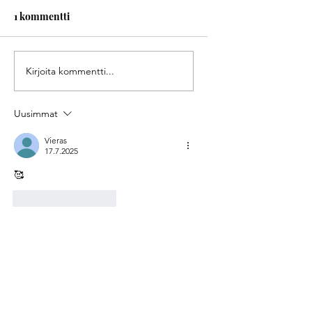
1 kommentti
Maailman toiseksi
Pitääkö olla
Kirjoita kommentti...
onnellisimmat
huolissaan
vanhukset
Uusimmat
Vieras
17.7.2025
🥰
Tykkää
vastaus