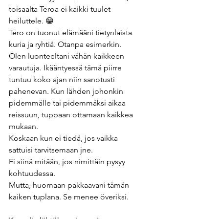
toisaalta Teroa ei kaikki tuulet 
heiluttele. 😁
Tero on tuonut elämääni tietynlaista 
kuria ja ryhtiä. Otanpa esimerkin. 
Olen luonteeltani vähän kaikkeen 
varautuja. Ikääntyessä tämä piirre 
tuntuu koko ajan niin sanotusti 
pahenevan. Kun lähden johonkin 
pidemmälle tai pidemmäksi aikaa 
reissuun, tuppaan ottamaan kaikkea 
mukaan.  
Koskaan kun ei tiedä, jos vaikka 
sattuisi tarvitsemaan jne.  
Ei siinä mitään, jos nimittäin pysyy 
kohtuudessa.  
Mutta, huomaan pakkaavani tämän 
kaiken tuplana. Se menee överiksi. 