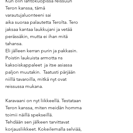
Kun olin lähtökuopissa reissuun 
Teron kanssa, tämä 
varautujaluonteeni sai  
aika suoraa palautetta Terolta. Tero 
jaksaa kantaa laukkujani ja vetää 
perässäkin, mutta ei ihan mitä 
tahansa. 
Eli jälleen kerran purin ja pakkasin. 
Poistin laukuista armotta ns 
kaksoiskappaleet  ja itse asiassa 
paljon muutakin.  Taatusti pärjään 
niillä tavaroilla, mitkä nyt ovat 
reissussa mukana. 
Karavaani on nyt liikkeellä. Testataan 
Teron kanssa, miten meidän homma 
toimii näillä spekseillä.
Tehdään sen jälkeen tarvittavat 
korjausliikkeet. Kokeilemalla selviää, 