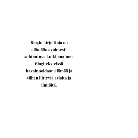
Blogin kirjoittaja on
elämään avoimesti
suhtautuva kulkijanainen.
Blogiteksteissä
havainnoidaan elämää ja
siihen liittyviä asioita ja
ilmiöitä.