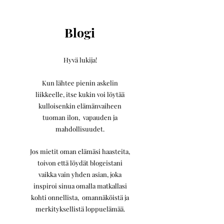
Blogi
Hyvä lukija!
Kun lähtee pienin askelin
liikkeelle,
itse kukin voi löytää
kulloisenkin elämänvaiheen
tuoman ilon, vapauden ja
mahdollisuudet.
Jos mietit oman elämäsi haasteita,
toivon että löydät blogeistani
vaikka vain yhden asian, joka
inspiroi sinua omalla matkallasi
kohti onnellista, omannäköistä ja
merkityksellistä loppuelämää.