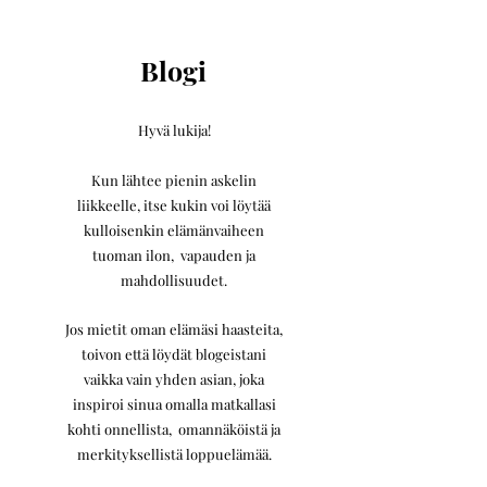
Blogi
Hyvä lukija!
Kun lähtee pienin askelin
liikkeelle,
itse kukin voi löytää
kulloisenkin elämänvaiheen
tuoman ilon, vapauden ja
mahdollisuudet.
Jos mietit oman elämäsi haasteita,
toivon että löydät blogeistani
vaikka vain yhden asian, joka
inspiroi sinua omalla matkallasi
kohti onnellista, omannäköistä ja
merkityksellistä loppuelämää.