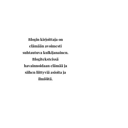
Blogin kirjoittaja on
elämään avoimesti
suhtautuva kulkijanainen.
Blogiteksteissä
havainnoidaan elämää ja
siihen liittyviä asioita ja
ilmiöitä.