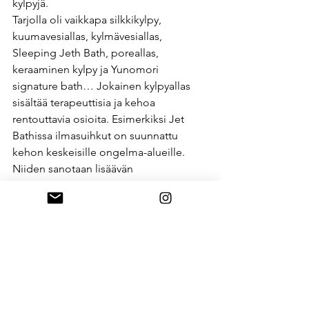
kylpyjä. 
Tarjolla oli vaikkapa silkkikylpy, 
kuumavesiallas, kylmävesiallas, 
Sleeping Jeth Bath, poreallas, 
keraaminen kylpy ja Yunomori 
signature bath… Jokainen kylpyallas 
sisältää terapeuttisia ja kehoa 
rentouttavia osioita. Esimerkiksi Jet 
Bathissa ilmasuihkut on suunnattu 
kehon keskeisille ongelma-alueille. 
Niiden sanotaan lisäävän 
verenkiertoa ja stimuloivan 
myrkkyjen poistumista elimistöstä.
Oikeaoppista Onsen-kylvyn 
kokemusta täydentää maidon 
juomisen rituaali. 
Nesteyttäminen kaikkien eri kylpyjen 
jälkeen on välttämätöntä. Tämän 
ymmärrän mainiosti. 