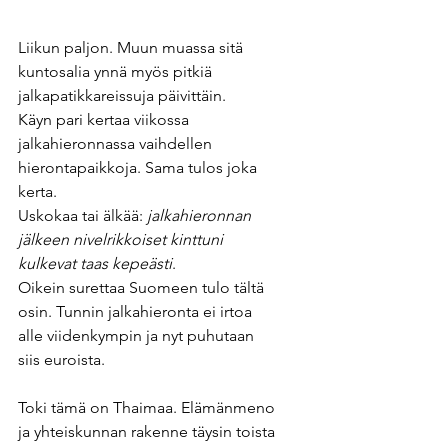
Liikun paljon. Muun muassa sitä 
kuntosalia ynnä myös pitkiä 
jalkapatikkareissuja päivittäin. 
Käyn pari kertaa viikossa 
jalkahieronnassa vaihdellen 
hierontapaikkoja. Sama tulos joka 
kerta.
Uskokaa tai älkää:
 jalkahieronnan 
jälkeen nivelrikkoiset kinttuni 
kulkevat taas kepeästi
. 
Oikein surettaa Suomeen tulo tältä 
osin. Tunnin jalkahieronta ei irtoa 
alle viidenkympin ja nyt puhutaan 
siis euroista. 
Toki tämä on Thaimaa. Elämänmeno 
ja yhteiskunnan rakenne täysin toista 