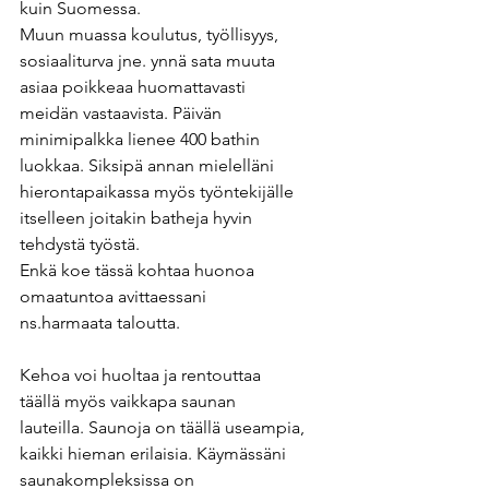
kuin Suomessa. 
Muun muassa koulutus, työllisyys, 
sosiaaliturva jne. ynnä sata muuta 
asiaa poikkeaa huomattavasti 
meidän vastaavista. Päivän 
minimipalkka lienee 400 bathin 
luokkaa. Siksipä annan mielelläni 
hierontapaikassa myös työntekijälle 
itselleen joitakin batheja hyvin 
tehdystä työstä. 
Enkä koe tässä kohtaa huonoa 
omaatuntoa avittaessani 
ns.harmaata taloutta.
Kehoa voi huoltaa ja rentouttaa 
täällä myös vaikkapa saunan 
lauteilla. Saunoja on täällä useampia,
kaikki hieman erilaisia. Käymässäni 
saunakompleksissa on 