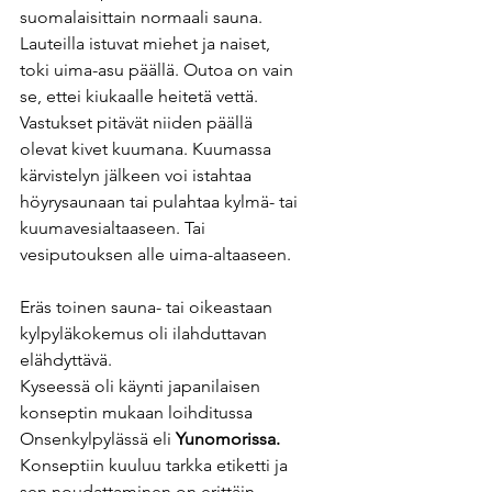
suomalaisittain normaali sauna. 
Lauteilla istuvat miehet ja naiset, 
toki uima-asu päällä. Outoa on vain 
se, ettei kiukaalle heitetä vettä. 
Vastukset pitävät niiden päällä 
olevat kivet kuumana. Kuumassa 
kärvistelyn jälkeen voi istahtaa 
höyrysaunaan tai pulahtaa kylmä- tai 
kuumavesialtaaseen. Tai 
vesiputouksen alle uima-altaaseen.
Eräs toinen sauna- tai oikeastaan 
kylpyläkokemus oli ilahduttavan 
elähdyttävä. 
Kyseessä oli käynti japanilaisen 
konseptin mukaan loihditussa 
Onsenkylpylässä eli 
Yunomorissa.
Konseptiin kuuluu tarkka etiketti ja 
sen noudattaminen on erittäin 