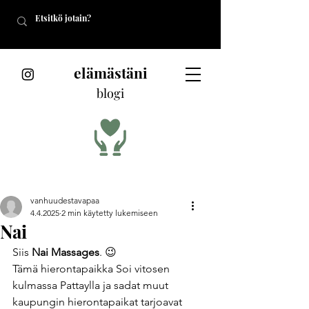
elämästäni
blogi
vanhuudestavapaa
4.4.2025
2 min käytetty lukemiseen
Nai
Siis 
Nai Massages
. 😉
Tämä hierontapaikka Soi vitosen 
kulmassa Pattaylla ja sadat muut 
kaupungin hierontapaikat tarjoavat 