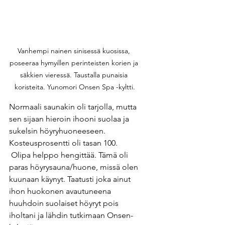
Vanhempi nainen sinisessä kuosissa, 
poseeraa hymyillen perinteisten korien ja 
säkkien vieressä. Taustalla punaisia 
koristeita. Yunomori Onsen Spa -kyltti.
Normaali saunakin oli tarjolla, mutta 
sen sijaan hieroin ihooni suolaa ja 
sukelsin höyryhuoneeseen. 
Kosteusprosentti oli tasan 100. 
 Olipa helppo hengittää. Tämä oli 
paras höyrysauna/huone, missä olen 
kuunaan käynyt. Taatusti joka ainut 
ihon huokonen avautuneena 
huuhdoin suolaiset höyryt pois 
iholtani ja lähdin tutkimaan Onsen-