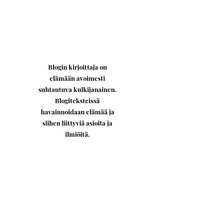
Blogin kirjoittaja on
elämään avoimesti
suhtautuva kulkijanainen.
Blogiteksteissä
havainnoidaan elämää ja
siihen liittyviä asioita ja
ilmiöitä.