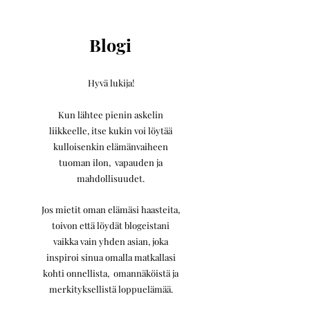
Blogi
Hyvä lukija!
Kun lähtee pienin askelin
liikkeelle,
itse kukin voi löytää
kulloisenkin elämänvaiheen
tuoman ilon, vapauden ja
mahdollisuudet.
Jos mietit oman elämäsi haasteita,
toivon että löydät blogeistani
vaikka vain yhden asian, joka
inspiroi sinua omalla matkallasi
kohti onnellista, omannäköistä ja
merkityksellistä loppuelämää.