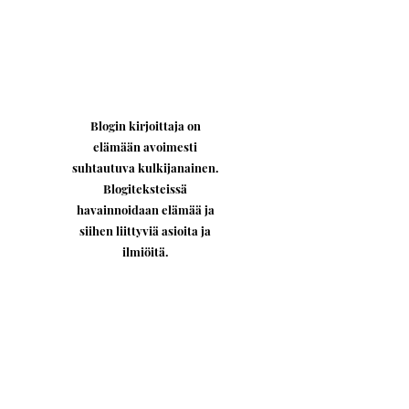
Blogin kirjoittaja on
elämään avoimesti
suhtautuva kulkijanainen.
Blogiteksteissä
havainnoidaan elämää ja
siihen liittyviä asioita ja
ilmiöitä.