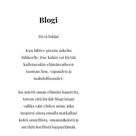
Blogi
Hyvä lukija!
Kun lähtee pienin askelin
liikkeelle,
itse kukin voi löytää
kulloisenkin elämänvaiheen
tuoman ilon, vapauden ja
mahdollisuudet.
Jos mietit oman elämäsi haasteita,
toivon että löydät blogeistani
vaikka vain yhden asian, joka
inspiroi sinua omalla matkallasi
kohti onnellista, omannäköistä ja
merkityksellistä loppuelämää.