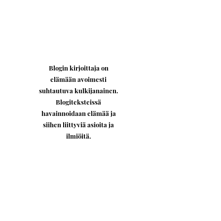
Blogin kirjoittaja on
elämään avoimesti
suhtautuva kulkijanainen.
Blogiteksteissä
havainnoidaan elämää ja
siihen liittyviä asioita ja
ilmiöitä.