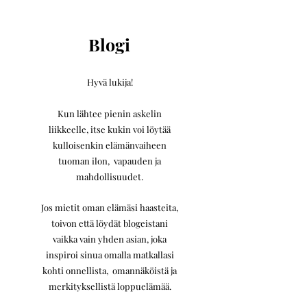
Blogi
Hyvä lukija!
Kun lähtee pienin askelin
liikkeelle,
itse kukin voi löytää
kulloisenkin elämänvaiheen
tuoman ilon, vapauden ja
mahdollisuudet.
Jos mietit oman elämäsi haasteita,
toivon että löydät blogeistani
vaikka vain yhden asian, joka
inspiroi sinua omalla matkallasi
kohti onnellista, omannäköistä ja
merkityksellistä loppuelämää.