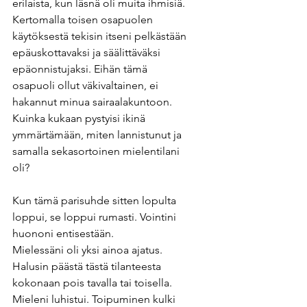
erilaista, kun läsnä oli muita ihmisiä. 
Kertomalla toisen osapuolen 
käytöksestä tekisin itseni pelkästään 
epäuskottavaksi ja säälittäväksi 
epäonnistujaksi. Eihän tämä 
osapuoli ollut väkivaltainen, ei 
hakannut minua sairaalakuntoon. 
Kuinka kukaan pystyisi ikinä 
ymmärtämään, miten lannistunut ja 
samalla sekasortoinen mielentilani 
oli?
Kun tämä parisuhde sitten lopulta 
loppui, se loppui rumasti. Vointini 
huononi entisestään.
Mielessäni oli yksi ainoa ajatus. 
Halusin päästä tästä tilanteesta 
kokonaan pois tavalla tai toisella. 
Mieleni luhistui. Toipuminen kulki 