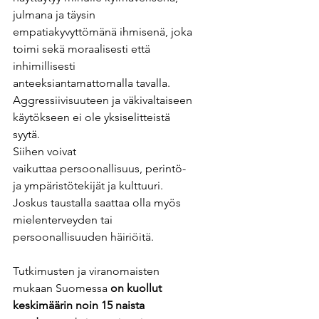
julmana ja täysin 
empatiakyvyttömänä ihmisenä, joka 
toimi sekä moraalisesti että 
inhimillisesti
anteeksiantamattomalla tavalla.
Aggressiivisuuteen ja väkivaltaiseen 
käytökseen ei ole yksiselitteistä 
syytä.
Siihen voivat 
vaikuttaa persoonallisuus, perintö- 
ja ympäristötekijät ja kulttuuri. 
Joskus taustalla saattaa olla myös 
mielenterveyden tai 
persoonallisuuden häiriöitä.
Tutkimusten ja viranomaisten 
mukaan Suomessa 
on kuollut 
keskimäärin noin 15 naista 