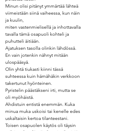
Minun olisi pitänyt ymmärtää lähteä 
viimeistään siinä vaiheessa, kun näin 
ja kuulin, 
miten vastenmielisellä ja inhottavalla 
tavalla tämä osapuoli kohteli ja 
puhutteli äitiään.
Ajatuksen tasolla olinkin lähdössä. 
En vain jotenkin nähnyt mitään 
ulospääsyä. 
Olin yhtä tiukasti kiinni tässä 
suhteessa kuin hämähäkin verkkoon 
takertunut hyönteinen. 
Pyristelin päästäkseni irti, mutta se 
oli myöhäistä.
Ahdistuin entistä enemmän. Kuka 
minua muka uskoisi tai kenelle edes 
uskaltaisin kertoa tilanteestani. 
Toisen osapuolen käytös oli täysin 