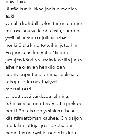
päivittäin. 
Riittää kun klikkaa jonkun median 
auki.
Omalla kohdalla olen turtunut muun 
muassa suurvaltajohtajista, samoin 
yhtä lailla muista julkisuuden 
henkilöistä kirjoitettuihin juttuihin. 
En juurikaan lue niitä. Näiden 
juttujen kärki on usein kuvailla jutun 
aiheina olevien henkilöiden 
luonteenpiirteitä, ominaisuuksia tai 
tekoja, jotka näyttäytyvät 
moraalisesti 
tai eettisesti vaikkapa julmina, 
tuhoisina tai pelottavina. Tai jonkun 
henkilön teko on yksinkertaisesti 
käsittämättömän kauhea. On paljon 
muitakin juttuja, joissa katseeni 
hädin tuskin pyyhkäisee otsikkoa.