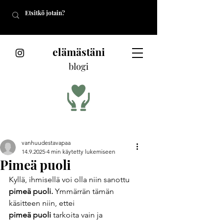
elämästäni
blogi
vanhuudestavapaa
14.9.2025
4 min käytetty lukemiseen
Pimeä puoli
Kyllä, ihmisellä voi olla niin sanottu 
pimeä puoli. 
Ymmärrän tämän 
käsitteen niin, ettei     
pimeä puoli 
tarkoita vain ja 