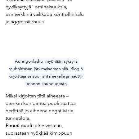
hyväksyttyjä” ominaisuuksia, 
esimerkkinä vaikkapa kontrollinhalu 
ja aggressiivisuus.
 Auringonlasku  myöhään syksyllä 
rauhoittavan järvimaiseman yllä. Blogin 
kirjoittaja seisoo rantahiekalla ja nauttii 
luonnon kauneudesta.
Miksi kirjoitan tätä aiheesta – 
etenkin kun pimeä puoli saattaa 
herättää jo aiheena negatiivisia 
tunnetiloja.
Pimeä puoli
 tulee vastaan, 
suorastaan hyökkää kimppuun 