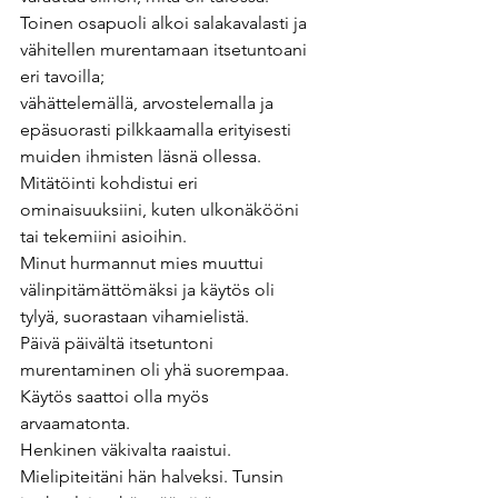
Toinen osapuoli alkoi salakavalasti ja 
vähitellen murentamaan itsetuntoani 
eri tavoilla; 
vähättelemällä, arvostelemalla ja 
epäsuorasti pilkkaamalla erityisesti 
muiden ihmisten läsnä ollessa. 
Mitätöinti kohdistui eri 
ominaisuuksiini, kuten ulkonäkööni 
tai tekemiini asioihin.  
Minut hurmannut mies muuttui 
välinpitämättömäksi ja käytös oli 
tylyä, suorastaan vihamielistä. 
Päivä päivältä itsetuntoni 
murentaminen oli yhä suorempaa. 
Käytös saattoi olla myös 
arvaamatonta. 
Henkinen väkivalta raaistui. 
Mielipiteitäni hän halveksi. Tunsin 