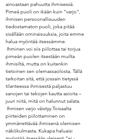
ainoastaan pahuutta ihmisessä.
Pimeä puoli on ikään kuin "varjo", 
ihmisen persoonallisuuden 
tiedostamaton puoli, joka pitää 
sisällään ominaisuuksia, joita emme 
halua myöntää itsessämme. 
 Ihminen voi siis piilottaa tai torjua 
pimeän puolen itsestään muilta 
ihmisiltä, mutta on kuitenkin 
tietoinen sen olemassaolosta. Tällä 
tarkoitan sitä, että jossain tietyssä 
tilanteessa ihmisestä paljastuu 
sanojen tai tekojen kautta asioita – 
juuri niitä, mitä on halunnut salata. 
 Ihmisen varjo väistyy.Toisaalta 
piirteiden piilottaminen on 
ymmärrettävää ihmisenä olemisen 
näkökulmasta. Kukapa haluaisi 
myöntää itsessään yleisesti ”ei -