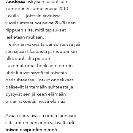
vuodessa
 nykyisen tai entisen 
kumppanin surmaamana 2010-
luvulla — joissain arvioissa 
vuosisummat nousevat 20–30:een 
riippuen siitä, mitä tapaukset 
lasketaan mukaan.
Henkinen väkivalta parisuhteissa jää 
sen sijaan tilastoista ja muutoinkin 
ulkopuolisilta piiloon. 
Lukemattomat henkisen terrorin 
uhrit kituvat syystä tai toisesta 
parisuhteessa. Jotkut onnekkaat 
pääsevät lähtemään suhteesta ja 
pystyvät sen jälkeen elämään 
omannäköistä, hyvää elämää. 
Avaan seuraavassa omaa tarinaani 
siitä, miten henkinen väkivalta 
eli 
toisen osapuolen pimeä 