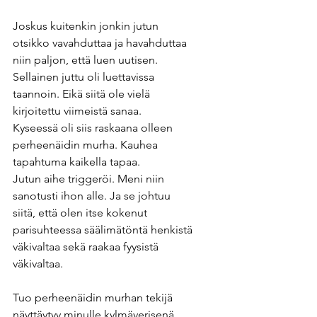
Joskus kuitenkin jonkin jutun 
otsikko vavahduttaa ja havahduttaa 
niin paljon, että luen uutisen.
Sellainen juttu oli luettavissa 
taannoin. Eikä siitä ole vielä 
kirjoitettu viimeistä sanaa. 
Kyseessä oli siis raskaana olleen 
perheenäidin murha. Kauhea 
tapahtuma kaikella tapaa.
Jutun aihe triggeröi. Meni niin 
sanotusti ihon alle. Ja se johtuu 
siitä, että olen itse kokenut 
parisuhteessa säälimätöntä henkistä 
väkivaltaa sekä raakaa fyysistä 
väkivaltaa.
Tuo perheenäidin murhan tekijä 
näyttäytyy minulle kylmäverisenä, 