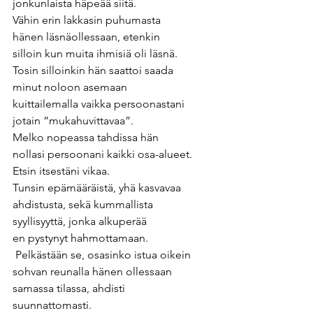
jonkunlaista häpeää siitä. 
Vähin erin lakkasin puhumasta 
hänen läsnäollessaan, etenkin  
silloin kun muita ihmisiä oli läsnä. 
Tosin silloinkin hän saattoi saada 
minut noloon asemaan 
kuittailemalla vaikka persoonastani 
jotain ”mukahuvittavaa”. 
Melko nopeassa tahdissa hän 
nollasi persoonani kaikki osa-alueet. 
Etsin itsestäni vikaa.  
Tunsin epämääräistä, yhä kasvavaa 
ahdistusta, sekä kummallista 
syyllisyyttä, jonka alkuperää 
en pystynyt hahmottamaan. 
 Pelkästään se, osasinko istua oikein 
sohvan reunalla hänen ollessaan 
samassa tilassa, ahdisti 
suunnattomasti.  