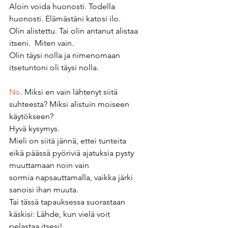
Aloin voida huonosti. Todella 
huonosti. Elämästäni katosi ilo. 
Olin alistettu. Tai olin antanut alistaa 
itseni.  Miten vain.
Olin täysi nolla ja nimenomaan 
itsetuntoni oli täysi nolla.
No
. Miksi en vain lähtenyt siitä 
suhteesta? Miksi alistuin moiseen 
käytökseen? 
Hyvä kysymys.
Mieli on siitä jännä, ettei tunteita 
eikä päässä pyöriviä ajatuksia pysty 
muuttamaan noin vain 
sormia napsauttamalla, vaikka järki 
sanoisi ihan muuta. 
Tai tässä tapauksessa suorastaan 
käskisi: Lähde, kun vielä voit 
pelastaa itsesi!