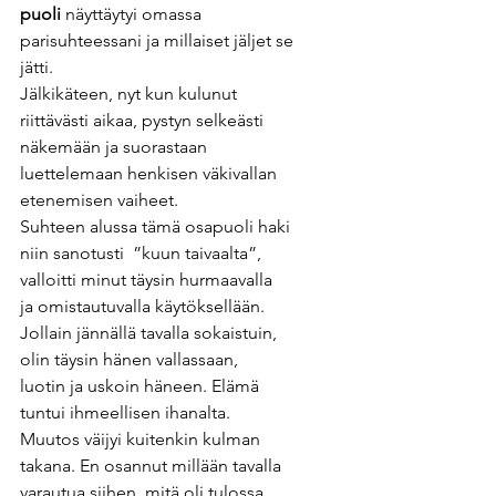
puoli
 näyttäytyi omassa 
parisuhteessani ja millaiset jäljet se 
jätti. 
Jälkikäteen, nyt kun kulunut 
riittävästi aikaa, pystyn selkeästi 
näkemään ja suorastaan 
luettelemaan henkisen väkivallan 
etenemisen vaiheet.
Suhteen alussa tämä osapuoli haki 
niin sanotusti  ”kuun taivaalta”, 
valloitti minut täysin hurmaavalla
ja omistautuvalla käytöksellään. 
Jollain jännällä tavalla sokaistuin, 
olin täysin hänen vallassaan, 
luotin ja uskoin häneen. Elämä 
tuntui ihmeellisen ihanalta.  
Muutos väijyi kuitenkin kulman 
takana. En osannut millään tavalla 
varautua siihen, mitä oli tulossa. 