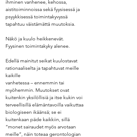
ihminen vanhenee, kehossa, 
aistitoiminnoissa sekä fyysisessä ja
psyykkisessä toimintakyvyssä 
tapahtuu väistämättä muutoksia.
Näkö ja kuulo heikkenevät.
Fyysinen toimintakyky alenee.
Edellä mainitut seikat kuulostavat 
rationaaliselta ja tapahtuvat meille 
kaikille
vanhetessa – ennemmin tai 
myöhemmin. Muutokset ovat 
kuitenkin yksilöllisiä ja itse kukin voi
terveellisillä elämäntavoilla vaikuttaa 
biologiseen ikäänsä; se ei 
kuitenkaan päde kaikkiin, sillä
”monet sairaudet myös arvotaan 
meille”, näin toteaa gerontologian 