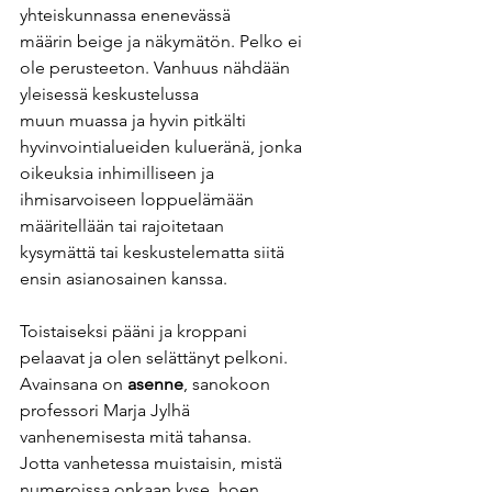
yhteiskunnassa enenevässä
määrin beige ja näkymätön. Pelko ei 
ole perusteeton. Vanhuus nähdään 
yleisessä keskustelussa
muun muassa ja hyvin pitkälti 
hyvinvointialueiden kulueränä, jonka 
oikeuksia inhimilliseen ja
ihmisarvoiseen loppuelämään 
määritellään tai rajoitetaan 
kysymättä tai keskustelematta siitä
ensin asianosainen kanssa.
Toistaiseksi pääni ja kroppani 
pelaavat ja olen selättänyt pelkoni.
Avainsana on 
asenne
, sanokoon 
professori Marja Jylhä 
vanhenemisesta mitä tahansa.
Jotta vanhetessa muistaisin, mistä 
numeroissa onkaan kyse, hoen 