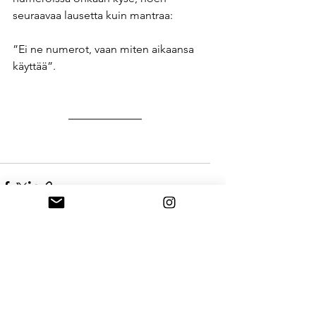
seuraavaa lausetta kuin mantraa:
”Ei ne numerot, vaan miten aikaansa 
käyttää”.
Katso kaikki
Viimeisimmät päivitykset