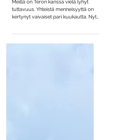
Teron kanssa reissussa
Meillä on Teron kanssa vielä lyhyt
tuttavuus. Yhteistä menneisyyttä on
kertynyt vaivaiset pari kuukautta. Nyt
lähdettiin kuitenkin...