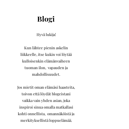
Blogi
Hyvä lukija!
Kun lähtee pienin askelin
liikkeelle,
itse kukin voi löytää
kulloisenkin elämänvaiheen
tuoman ilon, vapauden ja
mahdollisuudet.
Jos mietit oman elämäsi haasteita,
toivon että löydät blogeistani
vaikka vain yhden asian, joka
inspiroi sinua omalla matkallasi
kohti onnellista, omannäköistä ja
merkityksellistä loppuelämää.