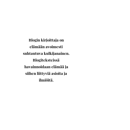
Blogin kirjoittaja on
elämään avoimesti
suhtautuva kulkijanainen.
Blogiteksteissä
havainnoidaan elämää ja
siihen liittyviä asioita ja
ilmiöitä.