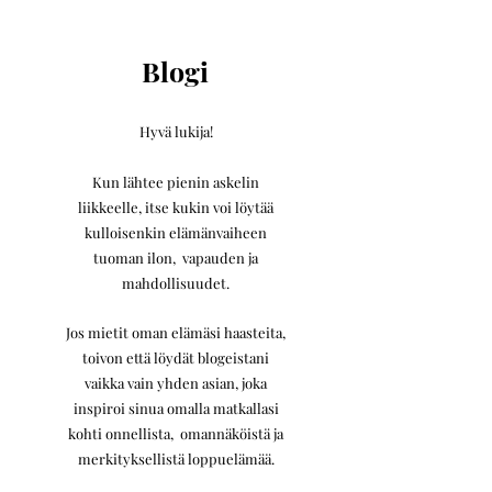
Blogi
Hyvä lukija!
Kun lähtee pienin askelin
liikkeelle,
itse kukin voi löytää
kulloisenkin elämänvaiheen
tuoman ilon, vapauden ja
mahdollisuudet.
Jos mietit oman elämäsi haasteita,
toivon että löydät blogeistani
vaikka vain yhden asian, joka
inspiroi sinua omalla matkallasi
kohti onnellista, omannäköistä ja
merkityksellistä loppuelämää.