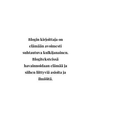
Blogin kirjoittaja on
elämään avoimesti
suhtautuva kulkijanainen.
Blogiteksteissä
havainnoidaan elämää ja
siihen liittyviä asioita ja
ilmiöitä.